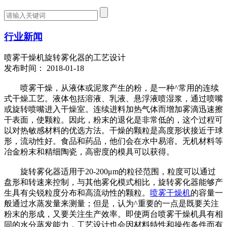
行业新闻
喷雾干燥机旋转雾化器的工艺设计
发布时间： 2018-01-18
喷雾干燥，从液体或泥浆产生的粉，是一种^常用的连续
式干燥工艺。液体包括溶液、乳液、悬浮液喷湿浆，通过喷嘴
或旋转喷嘴进入干燥室。连续进料加热气体而增加雾滴迅速擦
干表面，使颗粒。因此，粉末的退化是非常低的，这个过程可
以对热敏感材料的优选方法。干燥的颗粒是高度形状接近于球
形，流动性好。食品和药品，他们会在水中易溶。无机材料等
冶金粉末和精细陶瓷，高密度的模具可以获得。
旋转雾化器适用于20-200μm的粒径范围，粒度可以通过
盘形和转速来控制，与其他雾化模式相比，旋转雾化器能够产
生具有尖锐粒度分布和高流动性的颗粒。
喷雾干燥机
的容量一
般通过水蒸发量来测量；但是，认为^重要的一点是既要关注
粉末的形成，又要关注生产效率。即使两台喷雾干燥机具有相
同的水分蒸发能力，工艺设计也会因材料特性和操作条件而有